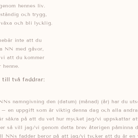
genom hennes liv.
ständig och trygg,
växa och bli lycklig.
ebär inte att du
sa NN med gåvor,
vi att du kommer
r henne.
till två faddrar:
Ns namngivning den (datum) (månad) (år) har du utset
– en uppgift som är viktig denna dag och alla andra 
r säkra på att du vet hur mycket jag/vi uppskattar at
er så vill jag/vi genom detta brev återigen påminna 
till NNs fadder beror på att jag/vi tycker att du är en