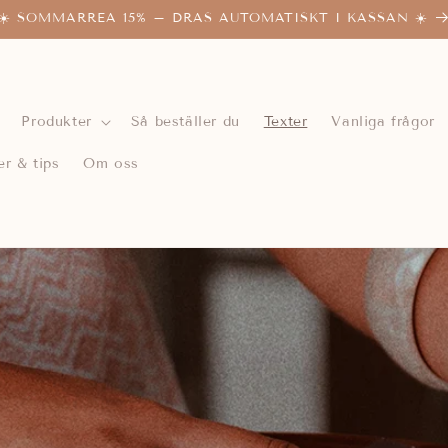
☀️ SOMMARREA 15% – DRAS AUTOMATISKT I KASSAN ☀️
Produkter
Så beställer du
Texter
Vanliga frågor
er & tips
Om oss