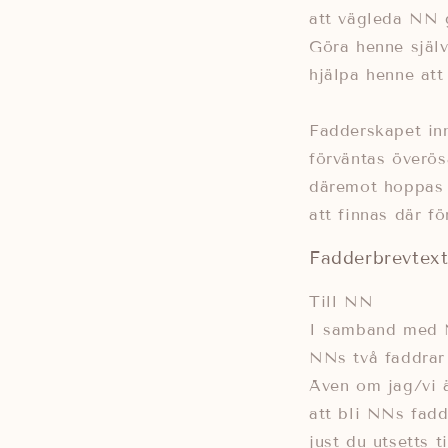
att vägleda NN 
Göra henne själv
hjälpa henne att 
Fadderskapet inn
förväntas överö
däremot hoppas 
att finnas där fö
Fadderbrevtext 
Till NN
I samband med N
NNs två faddrar 
Även om jag/vi ä
att bli NNs fadd
just du utsetts 