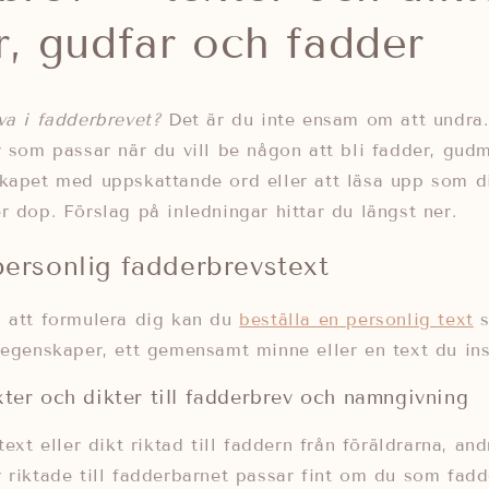
, gudfar och fadder
va i fadderbrevet?
Det är du inte ensam om att undra
r som passar när du vill be någon att bli fadder, gudm
kapet med uppskattande ord eller att läsa upp som di
r dop. Förslag på inledningar hittar du längst ner.
personlig fadderbrevstext
p att formulera dig kan du
beställa en personlig text
s
 egenskaper, ett gemensamt minne eller en text du ins
xter och dikter till fadderbrev och namngivning
text eller dikt riktad till faddern från föräldrarna, and
 riktade till fadderbarnet passar fint om du som fadder