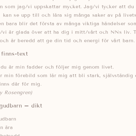
on som jag/vi uppskattar mycket. Jag/vi tycker att du 
kan se upp till och lära sig många saker av på livets
n bara blir det första av många viktiga händelser som
/vi är glada över att ha dig i mitt/vårt och NNs liv. T
 och är beredd att ge din tid och energi för vårt barn.
 finns-text
t du är min fadder och följer mig genom livet.
r min förebild som lär mig att bli stark, självständig 
inns där för mig.
ny Rosengren)
t gudbarn – dikt
gudbarn
n ära
 betrodd