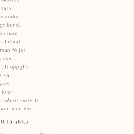
 nära.
varandra
gt band.
man nära
s ibland.
 man följer
 skäl.
till uppgift
s väl.
ysta
d kvar
 något särskilt
 som man har.
tt få älska