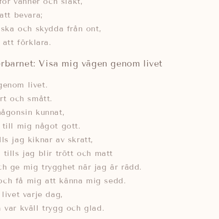
 för vänner och släkt,
att bevara;
älska och skydda från ont,
 att förklara.
erbarnet: Visa mig vägen genom livet
genom livet.
ort och smått.
någonsin kunnat,
till mig något gott.
ls jag kiknar av skratt,
tills jag blir trött och matt
h ge mig trygghet när jag är rädd.
ch få mig att känna mig sedd.
livet varje dag,
 var kväll trygg och glad.