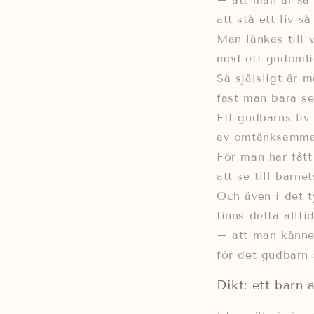
att stå ett liv så
Man länkas till 
med ett gudomli
Så själsligt är 
fast man bara se
Ett gudbarns liv
av omtänksamma
För man har fått 
att se till barnet
Och även i det t
finns detta allti
– att man känner
för det gudbarn
Dikt: ett barn a