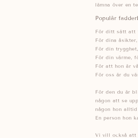
lämna över en t
Populär fadderb
För ditt sätt att 
För dina åsikter,
För din trygghet
För din värme, fö
För att hon är vå
För oss är du v
För den du är bl
någon att se upp 
någon hon alltid
En person hon kan
Vi vill också att