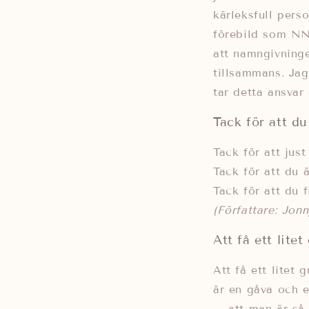
kärleksfull pers
förebild som NN 
att namngivninge
tillsammans. Jag
tar detta ansvar
Tack för att du
Tack för att jus
Tack för att du ä
Tack för att du f
(Författare: Jon
Att få ett lite
Att få ett litet 
är en gåva och e
– att man är så