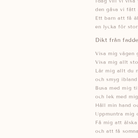
Idag vill vi visa
den gåva vi fått 
Ett barn att få 
en lycka för stor
Dikt från fadd
Visa mig vägen 
Visa mig allt st
Lär mig allt du 
och smyg ibland 
Busa med mig til
och lek med mig 
Håll min hand oc
Uppmuntra mig o
Få mig att älska 
och att få somna