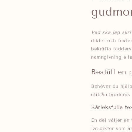
gudmor
Vad ska jag skri
dikter och texte
bekräfta fadders
namngivning elle
Beställ en 
Behöver du hjäl
utifrån fadderns
Kärleksfulla te
En del väljer en 
De dikter som är